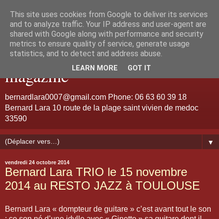
This site uses cookies from Google to deliver its services
Bernard Lara "Guitariste de
and to analyze traffic. Your IP address and user-agent are
shared with Google along with performance and security
metrics to ensure quality of service, generate usage
talent et d'émotion" jazz
statistics, and to detect and address abuse.
LEARN MORE
GOT IT
magazine
bernardlara0007@gmail.com Phone: 06 63 60 39 18
Bernard Lara 10 route de la plage saint vivien de medoc
33590
▼
vendredi 24 octobre 2014
Bernard Lara TRIO le 15 novembre
2014 au RESTO JAZZ à TOULOUSE
Bernard Lara « dompteur de guitare » c’est avant tout le son
; ce son né d’une idylle avec « Ginette » sa guitare dont il