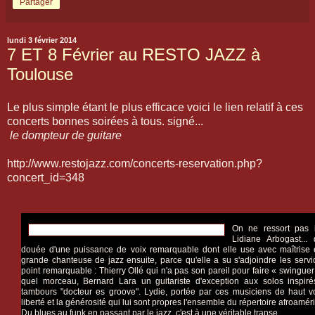
Partager
lundi 3 février 2014
7 ET 8 Février au RESTO JAZZ à
Toulouse
Le plus simple étant le plus efficace voici le lien relatif à ces
concerts bonnes soirées à tous. signé...
le dompteur de guitare
http://www.restojazz.com/concerts-reservation.php?
concert_id=348
On ne ressort pas i
Lidiane Arbogast... 
douée d'une puissance de voix remarquable dont elle use avec maîtrise et 
grande chanteuse de jazz ensuite, parce qu'elle a su s'adjoindre les servi
point remarquable : Thierry Ollé qui n'a pas son pareil pour faire « swinguer
quel morceau, Bernard Lara un guitariste d'exception aux solos inspirés
tambours "docteur es groove". Lydie, portée par ces musiciens de haut vol 
liberté et la générosité qui lui sont propres l'ensemble du répertoire afroaméri
Du blues au funk en passant par le jazz, c'est à une véritable transe