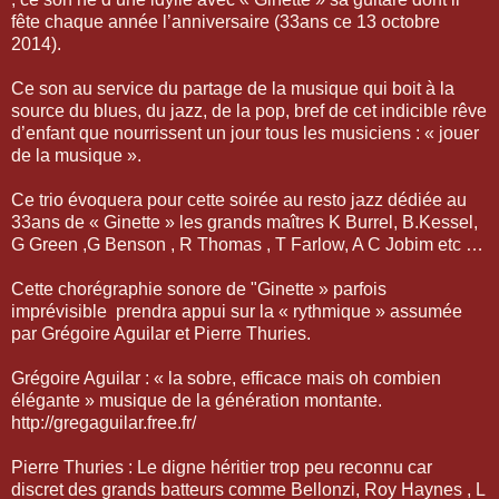
fête chaque année l’anniversaire (33ans ce 13 octobre
2014).
Ce son au service du partage de la musique qui boit à la
source du blues, du jazz, de la pop, bref de cet indicible rêve
d’enfant que nourrissent un jour tous les musiciens : « jouer
de la musique ».
Ce trio évoquera pour cette soirée au resto jazz dédiée au
33ans de « Ginette » les grands maîtres K Burrel, B.Kessel,
G Green ,G Benson , R Thomas , T Farlow, A C Jobim etc …
Cette chorégraphie sonore de "Ginette » parfois
imprévisible prendra appui sur la « rythmique » assumée
par Grégoire Aguilar et Pierre Thuries.
Grégoire Aguilar : « la sobre, efficace mais oh combien
élégante » musique de la génération montante.
http://gregaguilar.free.fr/
Pierre Thuries : Le digne héritier trop peu reconnu car
discret des grands batteurs comme Bellonzi, Roy Haynes , L