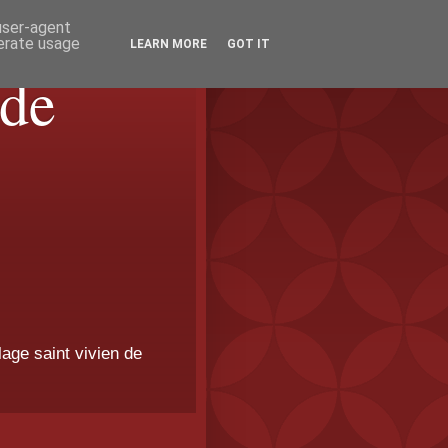
 user-agent
nerate usage
LEARN MORE
GOT IT
 de
age saint vivien de