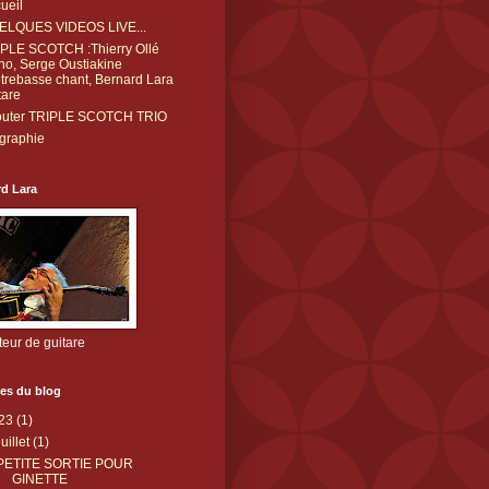
ueil
ELQUES VIDEOS LIVE...
PLE SCOTCH :Thierry Ollé
no, Serge Oustiakine
trebasse chant, Bernard Lara
tare
outer TRIPLE SCOTCH TRIO
graphie
d Lara
eur de guitare
es du blog
23
(1)
juillet
(1)
PETITE SORTIE POUR
GINETTE