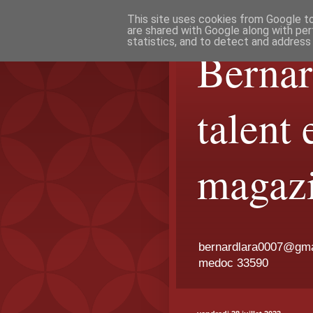
This site uses cookies from Google to 
are shared with Google along with per
statistics, and to detect and address
Bernar
talent 
magaz
bernardlara0007@gmail
medoc 33590