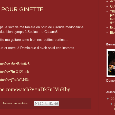
Acc
QU
E POUR GINETTE
TRI
pia
con
gui
ps je sort de ma tanière en bord de Gironde médocainne
Ec
t club bien sympa à Soulac : le Cabana8.
Bio
e ma guitare aime bien nos petites sorties...
Bernar
s et merci à Dominique d avoir saisi ces instants.
atch?v=-6wH6nfs9z8
atch?v=7Ie-X121aok
atch?v=jTacWflJ43c
Dompt
tube.com/watch?v=nDk7nJVuKbg
Archiv
▼
20
Aucun commentaire:
▼