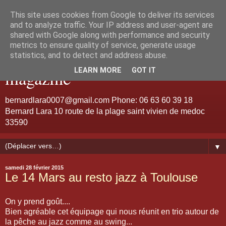
This site uses cookies from Google to deliver its services
Bernard Lara "Guitariste de
and to analyze traffic. Your IP address and user-agent are
shared with Google along with performance and security
metrics to ensure quality of service, generate usage
talent et d'émotion" jazz
statistics, and to detect and address abuse.
LEARN MORE
GOT IT
magazine
bernardlara0007@gmail.com Phone: 06 63 60 39 18
Bernard Lara 10 route de la plage saint vivien de medoc
33590
▼
samedi 28 février 2015
Le 14 Mars au resto jazz à Toulouse
On y prend goût....
Bien agréable cet équipage qui nous réunit en trio autour de
la pêche au jazz comme au swing...