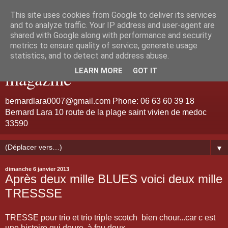
This site uses cookies from Google to deliver its services
Bernard Lara "Guitariste de
and to analyze traffic. Your IP address and user-agent are
shared with Google along with performance and security
metrics to ensure quality of service, generate usage
talent et d'émotion" jazz
statistics, and to detect and address abuse.
LEARN MORE
GOT IT
magazine
bernardlara0007@gmail.com Phone: 06 63 60 39 18
Bernard Lara 10 route de la plage saint vivien de medoc
33590
▼
dimanche 6 janvier 2013
Après deux mille BLUES voici deux mille
TRESSSE
TRESSE pour trio et trio triple scotch bien chour...car c est
une histoire qui doure .à feu doux